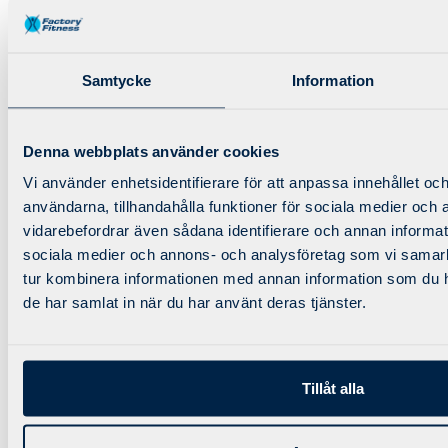
Mät träningsstatistik, mina sidor och mycket mer
finns tillgängligt direkt i din telefon.
Samtycke
Information
Denna webbplats använder cookies
Vi använder enhetsidentifierare för att anpassa innehållet och
användarna, tillhandahålla funktioner för sociala medier och a
© 2025 Factory Fitness AB | Skapad tillsammans
vidarebefordrar även sådana identifierare och annan informatio
med
Conversant
sociala medier och annons- och analysföretag som vi samar
tur kombinera informationen med annan information som du har
de har samlat in när du har använt deras tjänster.
Boka online / Se schema
Tillåt alla
(utan app)