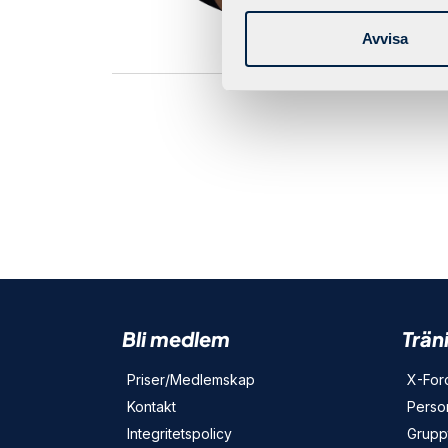
Avvisa
Bli medlem
Trän
Priser/Medlemskap
X-For
Kontakt
Person
Integritetspolicy
Grupp