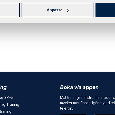
Anpassa
ing
Boka via appen
ce 3-1-5
Mät träningsstatistik, mina sidor 
mycket mer finns tillgängligt direk
lig Träning
telefon.
träning