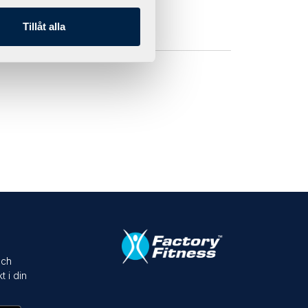
Tillåt alla
och
t i din