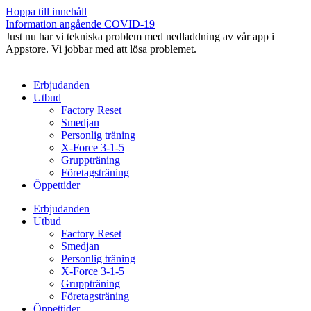
Hoppa till innehåll
Information angående COVID-19
Just nu har vi tekniska problem med nedladdning av vår app i
Appstore. Vi jobbar med att lösa problemet.
Erbjudanden
Utbud
Factory Reset
Smedjan
Personlig träning
X-Force 3-1-5
Gruppträning
Företagsträning
Öppettider
Erbjudanden
Utbud
Factory Reset
Smedjan
Personlig träning
X-Force 3-1-5
Gruppträning
Företagsträning
Öppettider