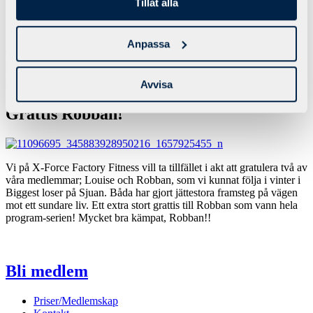
Tillåt alla
Företagsträning
Öppettider
Anpassa
<< Till startsidan
Detta är en gammal nyhet!
Efter en uppdatering av vår nya
webbplats följde ouppdaterat material med, vi kan inte garantera att
informationen nedan är korrekt.
Avvisa
Grattis Robban!
Vi på X-Force Factory Fitness vill ta tillfället i akt att gratulera två av
våra medlemmar; Louise och Robban, som vi kunnat följa i vinter i
Biggest loser på Sjuan. Båda har gjort jättestora framsteg på vägen
mot ett sundare liv. Ett extra stort grattis till Robban som vann hela
program-serien! Mycket bra kämpat, Robban!!
Bli medlem
Priser/Medlemskap