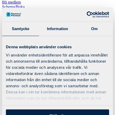
Bli medlem
Schema/Boka
Just nu bygger vi om vår webbplats, under dem närmsta dagarna
kan vissa funktioner/sidor tillfälligt vara ur funktion.
Samtycke
Information
Om
Erbjudanden
Utbud
Factory Reset
Smedjan
Denna webbplats använder cookies
Personlig träning
X-Force 3-1-5
Vi använder enhetsidentifierare för att anpassa innehållet
Gruppträning
och annonserna till användarna, tillhandahålla funktioner
Företagsträning
Öppettider
för sociala medier och analysera vår trafik. Vi
vidarebefordrar även sådana identifierare och annan
information från din enhet till de sociala medier och
annons- och analysföretag som vi samarbetar med.
Erbjudanden
Utbud
Dessa kan i sin tur kombinera informationen med annan
Factory Reset
information som du har tillhandahållit eller som de har
Smedjan
samlat in när du har använt deras tjänster.
Personlig träning
X-Force 3-1-5
Gruppträning