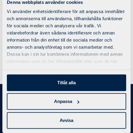
Denna webbplats använder cookies
Panerad spätta med kall sås & citron. Serveras med
kokt potatis.
Vi använder enhetsidentifierare för att anpassa innehållet
och annonserna till användarna, tillhandahålla funktioner
Varje fredag firar vi att det är helg med att bjuda på
för sociala medier och analysera vår trafik. Vi
efterrätt till dagens lunch.
vidarebefordrar även sådana identifierare och annan
information från din enhet till de sociala medier och
Dagens lunch serveras 12.00 – 13.30
annons- och analysföretag som vi samarbetar med.
Inkl. Salladsbuffé, bröd, smör & kaffe
Dessa kan i sin tur kombinera informationen med annan
Pris: 89:-
information som du har tillhandahållit eller som de har
I samarbete med
samlat in när du har använt deras tjänster.
Tillåt alla
Bli medlem
Anpassa
Priser/Medlemskap
Kontakt
Avvisa
Integritetspolicy