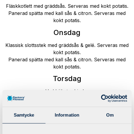
Fläskkotlett med gräddsås. Serveras med kokt potatis.
Panerad spätta med kall sås & citron. Serveras med
kokt potatis.
Onsdag
Klassisk slottsstek med gräddsås & gelé. Serveras med
kokt potatis.
Panerad spätta med kall sås & citron. Serveras med
kokt potatis.
Torsdag
Vad köket erbjuder
Panerad spätta med kall sås &amp; citron. Serveras
med kokt potatis.
Samtycke
Information
Om
Fredag
Vad köket erbjuder