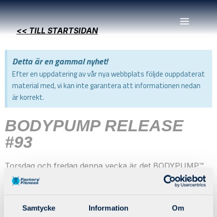
<< TILL STARTSIDAN
Detta är en gammal nyhet!
Efter en uppdatering av vår nya webbplats följde ouppdaterat
material med, vi kan inte garantera att informationen nedan
är korrekt.
BODYPUMP RELEASE
#93
Torsdag och fredag denna vecka är det BODYPUMP™
release #93
Torsdag den 12 mars 17:30 med Patrizia o Magnus
Samtycke
Information
Om
Fredag den 13 mars 12:00 med Carin och Emma