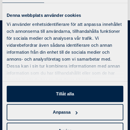
Varmt välkomna!
Denna webbplats använder cookies
Vi använder enhetsidentifierare för att anpassa innehållet
och annonserna till användarna, tillhandahålla funktioner
Bli medlem
för sociala medier och analysera vår trafik. Vi
vidarebefordrar även sådana identifierare och annan
Priser/Medlemskap
information från din enhet till de sociala medier och
Kontakt
annons- och analysföretag som vi samarbetar med.
Integritetspolicy
Dessa kan i sin tur kombinera informationen med annan
Regler och villkor
information som du har tillhandahållit eller som de har
Bokningsregler
samlat in när du har använt deras tjänster.
Träning
Tillåt alla
X-Force 3-1-5
Anpassa
Personlig Träning
Gruppträning
Företagsträning