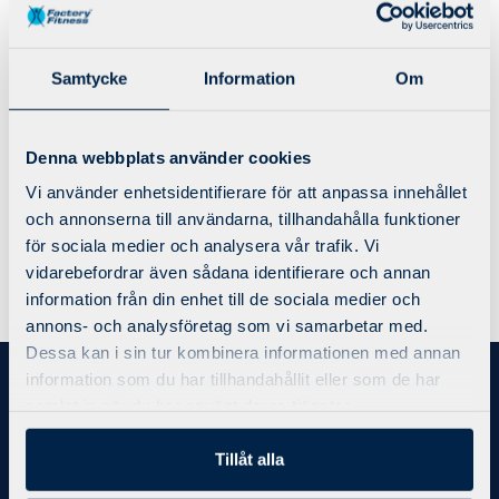
Linköping Tannefors
En anläggning utöver det vanliga! 2500
Samtycke
Information
Om
kvm med massor av gruppträning,
styrketräning, konditionsträning och
lounge.
Denna webbplats använder cookies
Vi använder enhetsidentifierare för att anpassa innehållet
Läs mer
och annonserna till användarna, tillhandahålla funktioner
för sociala medier och analysera vår trafik. Vi
vidarebefordrar även sådana identifierare och annan
information från din enhet till de sociala medier och
annons- och analysföretag som vi samarbetar med.
Dessa kan i sin tur kombinera informationen med annan
information som du har tillhandahållit eller som de har
Bli medlem
samlat in när du har använt deras tjänster.
Priser/Medlemskap
Tillåt alla
Kontakt