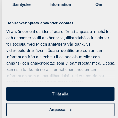
Bli medlem
Samtycke
Information
Om
Schema/Boka
Just nu bygger vi om vår webbplats, under dem närmsta dagarna kan
vissa funktioner/sidor tillfälligt vara ur funktion.
Denna webbplats använder cookies
Erbjudanden
Vi använder enhetsidentifierare för att anpassa innehållet
Utbud
och annonserna till användarna, tillhandahålla funktioner
Factory Reset
för sociala medier och analysera vår trafik. Vi
Smedjan
Personlig träning
vidarebefordrar även sådana identifierare och annan
X-Force 3-1-5
information från din enhet till de sociala medier och
Gruppträning
annons- och analysföretag som vi samarbetar med. Dessa
Företagsträning
Öppettider
kan i sin tur kombinera informationen med annan
information som du har tillhandahållit eller som de har
samlat in när du har använt deras tjänster.
Erbjudanden
Utbud
Tillåt alla
Factory Reset
Smedjan
Personlig träning
Anpassa
X-Force 3-1-5
Gruppträning