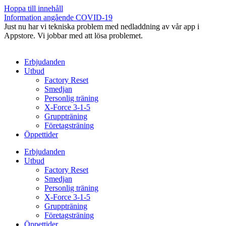
Hoppa till innehåll
Information angående COVID-19
Just nu har vi tekniska problem med nedladdning av vår app i
Appstore. Vi jobbar med att lösa problemet.
Erbjudanden
Utbud
Factory Reset
Smedjan
Personlig träning
X-Force 3-1-5
Gruppträning
Företagsträning
Öppettider
Erbjudanden
Utbud
Factory Reset
Smedjan
Personlig träning
X-Force 3-1-5
Gruppträning
Företagsträning
Öppettider