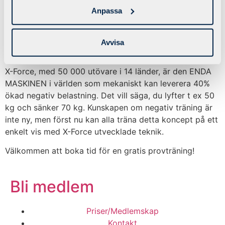
behandla och arbeta runt skador.
Anpassa
RESULTAT Oavsett vilket mål du har med
motståndsträningen ger X-Force bättre resultat.
Avvisa
SPARAR TID Korta intensiva pass gör att du sparar
tid till annan träning, aktiviteter eller familjeliv
X-Force, med 50 000 utövare i 14 länder, är den ENDA
MASKINEN i världen som mekaniskt kan leverera 40%
ökad negativ belastning. Det vill säga, du lyfter t ex 50
kg och sänker 70 kg. Kunskapen om negativ träning är
inte ny, men först nu kan alla träna detta koncept på ett
enkelt vis med X-Force utvecklade teknik.
Välkommen att boka tid för en gratis provträning!
Bli medlem
Priser/Medlemskap
Kontakt