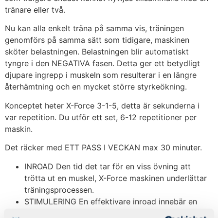
tränare eller två.
Nu kan alla enkelt träna på samma vis, träningen
genomförs på samma sätt som tidigare, maskinen
sköter belastningen. Belastningen blir automatiskt
tyngre i den NEGATIVA fasen. Detta ger ett betydligt
djupare ingrepp i muskeln som resulterar i en längre
återhämtning och en mycket större styrkeökning.
Konceptet heter X-Force 3-1-5, detta är sekunderna i
var repetition. Du utför ett set, 6-12 repetitioner per
maskin.
Det räcker med ETT PASS I VECKAN max 30 minuter.
INROAD Den tid det tar för en viss övning att
trötta ut en muskel, X-Force maskinen underlättar
träningsprocessen.
STIMULERING En effektivare inroad innebär en
större ökning av fasta muskler och ökad styrka.