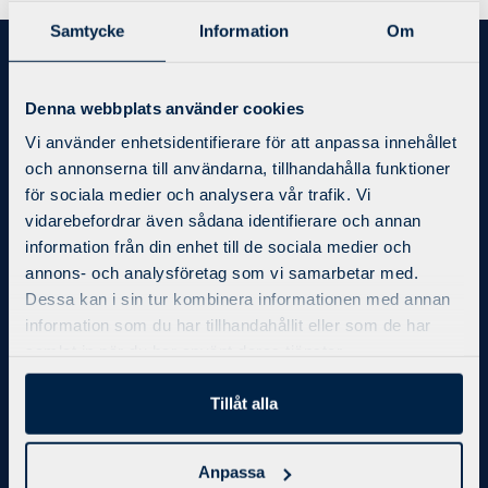
Samtycke
Information
Om
Bli medlem
Denna webbplats använder cookies
Priser/Medlemskap
Vi använder enhetsidentifierare för att anpassa innehållet
Kontakt
och annonserna till användarna, tillhandahålla funktioner
Integritetspolicy
för sociala medier och analysera vår trafik. Vi
Regler och villkor
vidarebefordrar även sådana identifierare och annan
Bokningsregler
information från din enhet till de sociala medier och
annons- och analysföretag som vi samarbetar med.
Träning
Dessa kan i sin tur kombinera informationen med annan
information som du har tillhandahållit eller som de har
X-Force 3-1-5
samlat in när du har använt deras tjänster.
Personlig Träning
Gruppträning
Tillåt alla
Företagsträning
Anpassa
Boka via appen