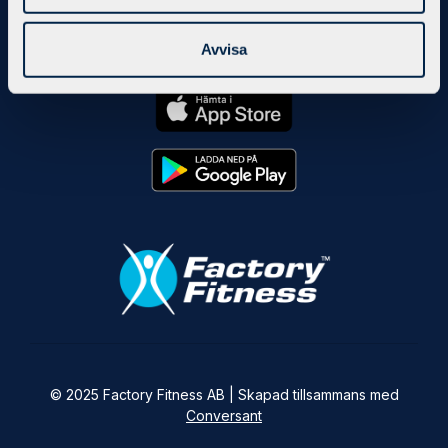
Mät träningsstatistik, mina sidor och mycket mer finns
Avvisa
tillgängligt direkt i din telefon.
© 2025 Factory Fitness AB | Skapad tillsammans med
Conversant