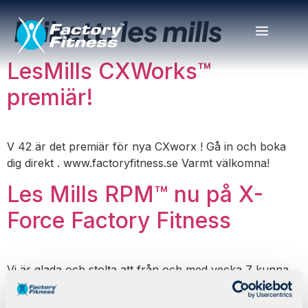
Etikett:
les mills
LesMills CXWorks™
premiär!
V 42 är det premiär för nya CXworx ! Gå in och boka
dig direkt . www.factoryfitness.se Varmt välkomna!
Les Mills RPM™ nu på X-
Force Factory Fitness
Vi är glada och stolta att från och med vecka 7 kunna
erbjuda er Les Mills RPM™ Bokning som vanligt via
appen eller hemsidan. Varmt välkomna!