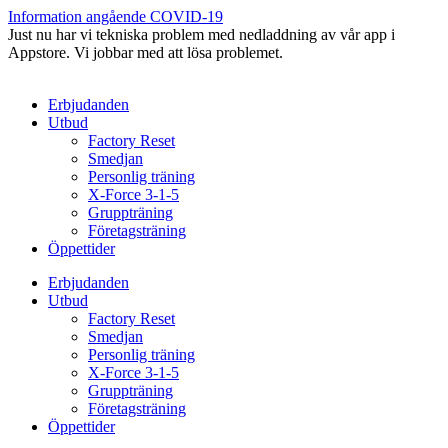
Hoppa
Information angående COVID-19
till
Just nu har vi tekniska problem med nedladdning av vår app i
innehåll
Appstore. Vi jobbar med att lösa problemet.
Erbjudanden
Utbud
Factory Reset
Smedjan
Personlig träning
X-Force 3-1-5
Gruppträning
Företagsträning
Öppettider
Erbjudanden
Utbud
Factory Reset
Smedjan
Personlig träning
X-Force 3-1-5
Gruppträning
Företagsträning
Öppettider