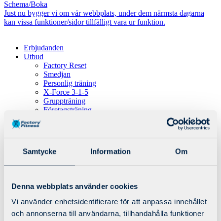
Schema/Boka
Just nu bygger vi om vår webbplats, under dem närmsta dagarna
kan vissa funktioner/sidor tillfälligt vara ur funktion.
Erbjudanden
Utbud
Factory Reset
Smedjan
Personlig träning
X-Force 3-1-5
Gruppträning
Företagsträning
Öppettider
Samtycke
Information
Om
Erbjudanden
Utbud
Factory Reset
Smedjan
Denna webbplats använder cookies
Personlig träning
X-Force 3-1-5
Vi använder enhetsidentifierare för att anpassa innehållet
Gruppträning
och annonserna till användarna, tillhandahålla funktioner
Företagsträning