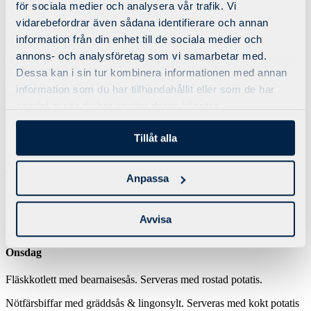
för sociala medier och analysera vår trafik. Vi
Öppettider
vidarebefordrar även sådana identifierare och annan
Dagens lunch v.20
information från din enhet till de sociala medier och
annons- och analysföretag som vi samarbetar med.
Matsedel 14 maj – 18 maj
Dessa kan i sin tur kombinera informationen med annan
information som du har tillhandahållit eller som de har
Måndag
samlat in när du har använt deras tjänster.
Korvstroganoff med gröna ärtor. Serveras med ris.
Tillåt alla
Pasta med gräddig kyckling & fetaostsås.
Tisdag
Anpassa
Lammgryta med tomat & grönsaker. Serveras med kokt potatis.
Avvisa
Pocherad vit fisk med tomatsås & aioli. Serveras med kokt potatis
Onsdag
Fläskkotlett med bearnaisesås. Serveras med rostad potatis.
Nötfärsbiffar med gräddsås & lingonsylt. Serveras med kokt potatis