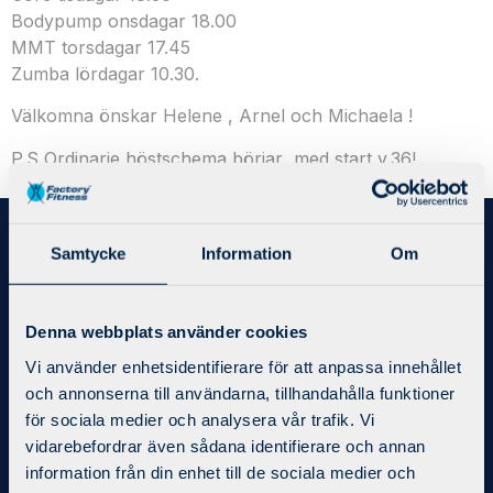
Bodypump onsdagar 18.00
MMT torsdagar 17.45
Zumba lördagar 10.30.
Välkomna önskar Helene , Arnel och Michaela !
P.S Ordinarie höstschema börjar med start v.36!
Samtycke
Information
Om
Bli medlem
Priser/Medlemskap
Kontakt
Denna webbplats använder cookies
Integritetspolicy
Vi använder enhetsidentifierare för att anpassa innehållet
Regler och villkor
och annonserna till användarna, tillhandahålla funktioner
Bokningsregler
för sociala medier och analysera vår trafik. Vi
vidarebefordrar även sådana identifierare och annan
information från din enhet till de sociala medier och
Träning