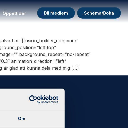
Bli medlem
Schema/Boka
Öppettider
jälva här: [fusion_builder_container
round_position=”left top”
_image=”” background_repeat=”no-repeat”
.3″ animation_direction=”left”
g är glad att kunna dela med mig […]
och
t i din
Om