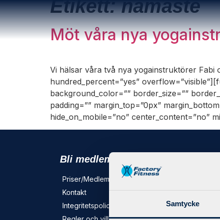
Etikett:
namaste
Möt våra nya yogainstr
Vi hälsar våra två nya yogainstruktörer Fabi 
hundred_percent=”yes” overflow=”visible”][f
background_color=”” border_size=”” border_
padding=”” margin_top=”0px” margin_bottom=”
hide_on_mobile=”no” center_content=”no” min
Bli medlem
Trän
Priser/Medlemskap
X-For
Kontakt
Person
Samtycke
Integritetspolicy
Grupp
Regler och villkor
Föret