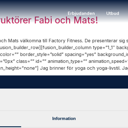
Erbjudanden
Utbud
uktörer Fabi och Mats!
och Mats välkomna till Factory Fitness. De presenterar sig s
usion_builder_row][fusion_builder_column type=”1_1″ backg
color=”” border_style=”solid” spacing=”yes” background
0px” class=”” id=”” animation_type=”” animation_speed=”0
_height=”none”] Jag brinner för yoga och yoga-livstil. Ja
ing
Boka via appen
ce 3-1-5
Mät träningsstatistik, mina sidor 
mycket mer finns tillgängligt direk
lig Träning
telefon.
Information
träning
agsträning