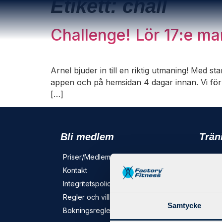
Etikett:
chall
Challenge! Lör 17:e ma
Arnel bjuder in till en riktig utmaning! Med 
appen och på hemsidan 4 dagar innan. Vi förlä
[…]
Bli medlem
Trän
Priser/Medlemskap
X-For
Kontakt
Person
Integritetspolicy
Grupp
Regler och villkor
Föret
Samtycke
Bokningsregler