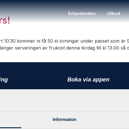
Erbjudanden
Utbud
rs!
start 10:30 kommer ni få 50 st övningar under passet som är
nger serveringen av frukost denna lördag till kl 13.00 så d
ing
Boka via appen
ce 3-1-5
Mät träningsstatistik, mina sidor 
mycket mer finns tillgängligt direk
lig Träning
telefon.
träning
agsträning
Information