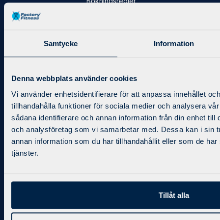
Bokningsregler
Träning
Samtycke
Information
X-Force 3-1-5
Personlig Träning
Gruppträning
Denna webbplats använder cookies
Företagsträning
Vi använder enhetsidentifierare för att anpassa innehållet oc
tillhandahålla funktioner för sociala medier och analysera vår
Boka via appen
sådana identifierare och annan information från din enhet til
och analysföretag som vi samarbetar med. Dessa kan i sin 
Mät träningsstatistik, mina sidor och mycket mer finns
annan information som du har tillhandahållit eller som de har
tillgängligt direkt i din telefon.
tjänster.
Tillåt alla