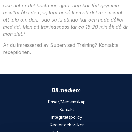
Och det är det
bästa jag gjort. Jag har fått grymma
resultat åh tiden jag lagt är så liten att det är pinsamt
att tala om den.. Jag sa ju att jag har och hade dåligt
med tid. Men ett träningspass tar ca 15-20 min åh då är
man slut.
”
Är du intresserad av Supervised Training? Kontakta
receptionen.
Bli medlem
Priser/Medlemskap
Kontakt
Integritetspolicy
Regler och villkor