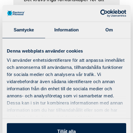
delta, inga ombyten men gärna
bekväma och löst sittande kläder.
Traditionellt sitter man i klippställning
Samtycke
Information
Om
(filtar block och mattor tillhandahåller
Factory Fitness) men det går bra att
sitta i den ställning man själv finner
Denna webbplats använder cookies
bekväm. Föredrar man att ligga så
Vi använder enhetsidentifierare för att anpassa innehållet
går det också bra.
och annonserna till användarna, tillhandahålla funktioner
för sociala medier och analysera vår trafik. Vi
Meditationen inleds med en kort
vidarebefordrar även sådana identifierare och annan
guidad kroppsavspänning sedan går
information från din enhet till de sociala medier och
vi med hjälp av en guidad mening och
annons- och analysföretag som vi samarbetar med.
Dessa kan i sin tur kombinera informationen med annan
klangskål in i tystnad. Den aktiva
information som du har tillhandahållit eller som de har
meditationen är 20 X 2 min där en
samlat in när du har använt deras tjänster.
kort meditativ gång delar av de två
passen.
Tillåt alla