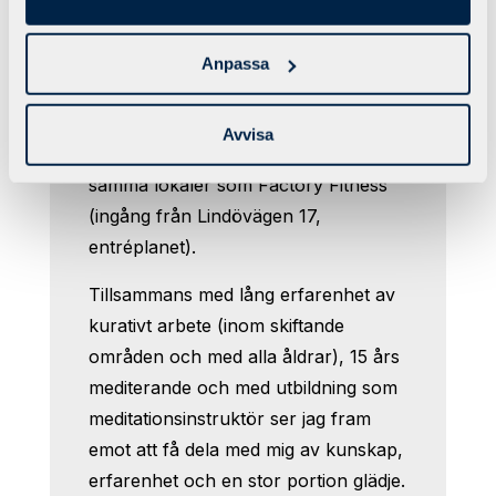
Jag som leder passet heter Maria C.
Jeppsson är socionom och innehar
Anpassa
en magisterexamen i psykosocialt
arbete. Jag driver till vardags
Avvisa
Kuratorsmottagningen och finns i
samma lokaler som Factory Fitness
(ingång från Lindövägen 17,
entréplanet).
Tillsammans med lång erfarenhet av
kurativt arbete (inom skiftande
områden och med alla åldrar), 15 års
mediterande och med utbildning som
meditationsinstruktör ser jag fram
emot att få dela med mig av kunskap,
erfarenhet och en stor portion glädje.