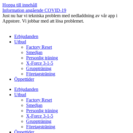
Hoppa till innehåll
Information angående COVID-19
Just nu har vi tekniska problem med nedladdning av vår app i
Appstore. Vi jobbar med att lösa problemet.
Erbjudanden
Utbud
Factory Reset
Smedjan
Personlig träning
X-Force 3-1-5
Gruppträning
Företagsträning
Öppettider
Erbjudanden
Utbud
Factory Reset
Smedjan
Personlig träning
X-Force 3-1-5
Gruppträning
Företagsträning
Öppettider