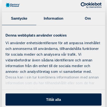
Bli medlem
Schema/Boka
Just nu bygger vi om vår webbplats, under dem närmsta dagarna
kan vissa funktioner/sidor tillfälligt vara ur funktion.
Samtycke
Information
Om
Erbjudanden
Utbud
Denna webbplats använder cookies
Factory Reset
Smedjan
Vi använder enhetsidentifierare för att anpassa innehållet
Personlig träning
och annonserna till användarna, tillhandahålla funktioner
X-Force 3-1-5
Gruppträning
för sociala medier och analysera vår trafik. Vi
Företagsträning
vidarebefordrar även sådana identifierare och annan
Öppettider
information från din enhet till de sociala medier och
annons- och analysföretag som vi samarbetar med.
Dessa kan i sin tur kombinera informationen med annan
Erbjudanden
information som du har tillhandahållit eller som de har
Utbud
samlat in när du har använt deras tjänster.
Factory Reset
Smedjan
Personlig träning
Tillåt alla
X-Force 3-1-5
Gruppträning