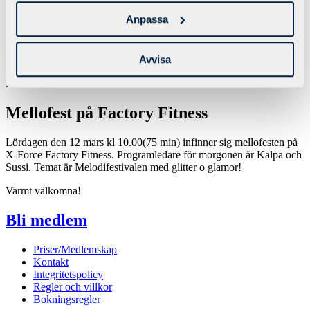
Företagsträning
Anpassa
Öppettider
<< Till startsidan
Detta är en gammal nyhet!
Efter en uppdatering av vår nya
Avvisa
webbplats följde ouppdaterat material med, vi kan inte garantera att
informationen nedan är korrekt.
Mellofest på Factory Fitness
Lördagen den 12 mars kl 10.00(75 min) infinner sig mellofesten på
X-Force Factory Fitness. Programledare för morgonen är Kalpa och
Sussi. Temat är Melodifestivalen med glitter o glamor!
Varmt välkomna!
Bli medlem
Priser/Medlemskap
Kontakt
Integritetspolicy
Regler och villkor
Bokningsregler