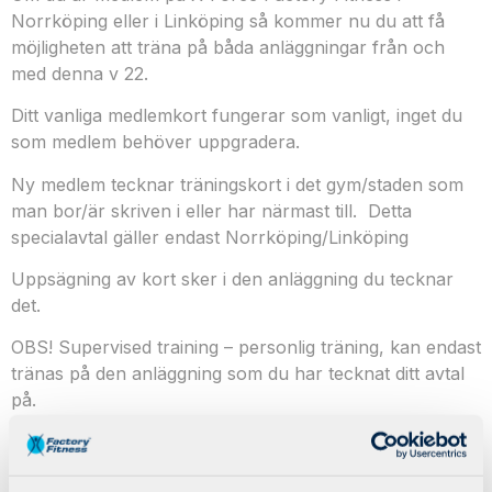
Norrköping eller i Linköping så kommer nu du att få
möjligheten att träna på båda anläggningar från och
med denna v 22.
Ditt vanliga medlemkort fungerar som vanligt, inget du
som medlem behöver uppgradera.
Ny medlem tecknar träningskort i det gym/staden som
man bor/är skriven i eller har närmast till. Detta
specialavtal gäller endast Norrköping/Linköping
Uppsägning av kort sker i den anläggning du tecknar
det.
OBS! Supervised training – personlig träning, kan endast
tränas på den anläggning som du har tecknat ditt avtal
på.
Som tidigare har vi kvar möjligheten att teckna
Sverigekortet dvs att träna även i Stockholm och