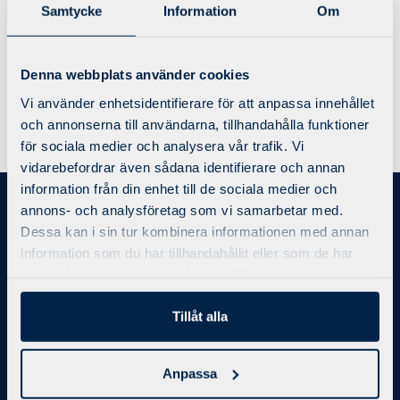
Lidköping mot extra avgift 100 kr/månaden.
Samtycke
Information
Om
För att se mer info om anläggningarna:
Denna webbplats använder cookies
Vi använder enhetsidentifierare för att anpassa innehållet
Linköping
www.x-forcelinkoping.se
och annonserna till användarna, tillhandahålla funktioner
Norrköping
www.factoryfitness.se
för sociala medier och analysera vår trafik. Vi
vidarebefordrar även sådana identifierare och annan
information från din enhet till de sociala medier och
annons- och analysföretag som vi samarbetar med.
Bli medlem
Dessa kan i sin tur kombinera informationen med annan
information som du har tillhandahållit eller som de har
Priser/Medlemskap
samlat in när du har använt deras tjänster.
Kontakt
Integritetspolicy
Tillåt alla
Regler och villkor
Bokningsregler
Anpassa
Träning