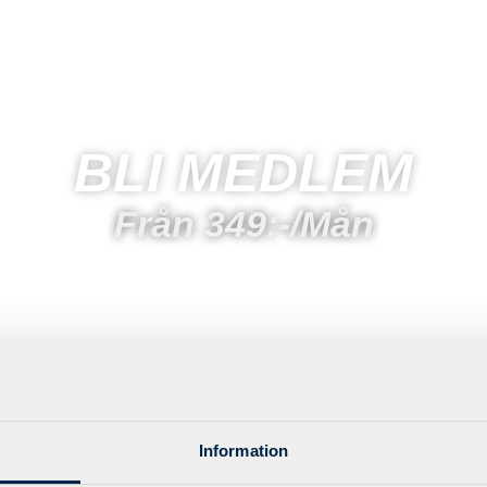
BLI MEDLEM
Från 349:-/mån
Information